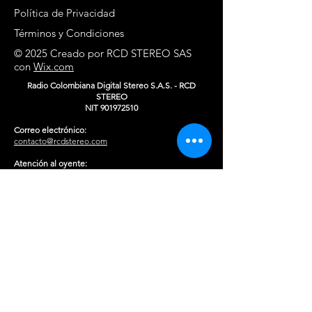
Política de Privacidad
Términos y Condiciones
© 2025 Creado por RCD STEREO SAS
con
Wix.com
Radio Colombiana Digital Stereo S.A.S. - RCD
STEREO
NIT
901972510
Correo electrónico:
contacto@rcdstereo.com
Atención al oyente:
atencionaloyente@rcdstereo.com
Notificaciones judiciales:
rcdstereo.notificacionesjudiciales@rcdstereo.com
Equipo de Redacción:
redaccion@rcdstereo.com