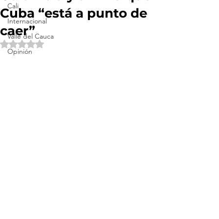
Cali
Cuba “está a punto de
Internacional
caer”
Valle del Cauca
Obtuvo NaN de 5 estrellas.
Opinión