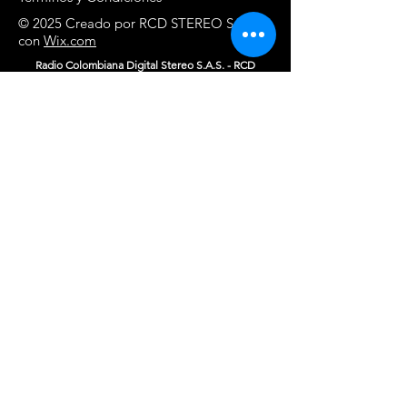
© 2025 Creado por RCD STEREO SAS
con
Wix.com
Radio Colombiana Digital Stereo S.A.S. - RCD
STEREO
NIT
901972510
Correo electrónico:
contacto@rcdstereo.com
Atención al oyente:
atencionaloyente@rcdstereo.com
Notificaciones judiciales:
rcdstereo.notificacionesjudiciales@rcdstereo.com
Equipo de Redacción:
redaccion@rcdstereo.com