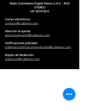
Radio Colombiana Digital Stereo S.A.S. - RCD
STEREO
NIT
901972510
Correo electrónico:
contacto@rcdstereo.com
Atención al oyente:
atencionaloyente@rcdstereo.com
Notificaciones judiciales:
rcdstereo.notificacionesjudiciales@rcdstereo.com
Equipo de Redacción:
redaccion@rcdstereo.com